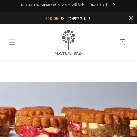
コンテ
NATUVIEW Summerキャンペーン開催中！【8/31まで】
ンツに
進む
¥10,000
以上で送料無料！
カ
ー
ト